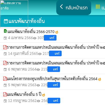
arrow_back_ios
apps
กลับหน้าแรก
เม
แผนพัฒนาท้องถิ่น
date_range
find_in_page
แผนพัฒนาท้องถิ่น 2566-2570
whatshot
4 เมษายน 2566
307
แชร์
event
visibility
รายงานการติดตามและประเมินผลแผนพัฒนาท้องถิ่น ประจำปี 
14 กุมภาพันธ์ 2565
217
แชร์
event
visibility
รายงานการติดตามและประเมินผลแผนพัฒนาท้องถิ่น ประจำปี 
6 พฤษภาคม 2564
215
แชร์
event
visibility
แผนโครงการกองทุนหลักประกันสุขภาพในระดับท้องถิ่น 2564
whatshot
5 พฤษภาคม 2563
225
แชร์
event
visibility
แผนพัฒนาท้องถิ่น 5 ปี
whatshot
12 กรกฎาคม 2562
256
แชร์
event
visibility