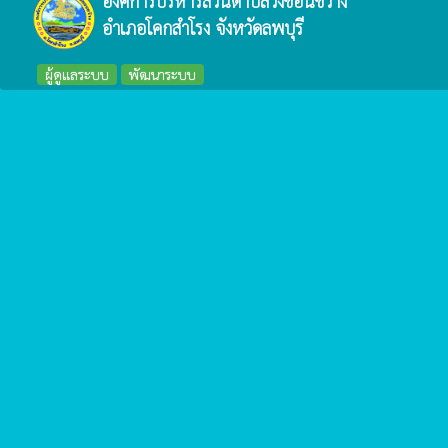
องค์การบริหารส่วนตำบลวังขอนขว้าง
อำเภอโคกสำโรง จังหวัดลพบุรี
ผู้ดูแลระบบ
พัฒนาระบบ