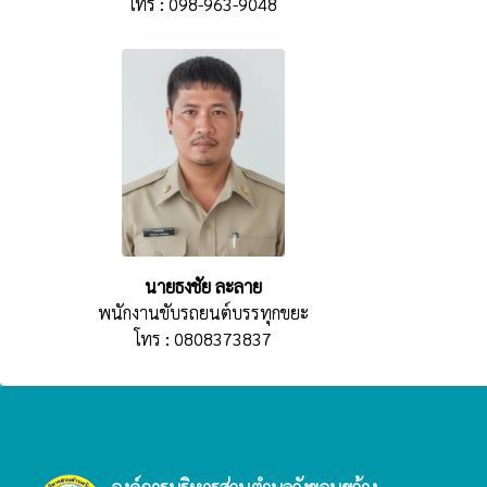
โทร : 098-963-9048
นายธงชัย ละลาย
พนักงานขับรถยนต์บรรทุกขยะ
โทร : 0808373837