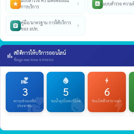
แบบสำรวจ ความพึงพอใจใน
แบบสำรวจ ความค
star_rate
poll
chevron_right
การบริการ
คู่มือ/มาตรฐาน การให้บริการ
assignment
chevron_right
ของ อปท.
สถิติการให้บริการออนไลน์
bar_chart
ข้อมูล real-time จากระบบ
volunteer_activism
water_drop
bolt
3
5
6
volunteer_activism
water_drop
bolt
ความช่วยเหลือ
ขอน้ำอุปโภคบริโภค
ซ่อมไฟฟ้าสาธารณะ
ประชาชน