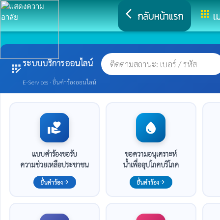
arrow_back_ios
apps
กลับหน้าแรก
เม
ระบบบริการออนไลน์
app_registration
E-Services · ยื่นคำร้องออนไลน์
volunteer_activism
water_drop
แบบคำร้องขอรับ
ขอความอนุเคราะห์
ความช่วยเหลือประชาชน
น้ำเพื่ออุปโภคบริโภค
ยื่นคำร้อง
ยื่นคำร้อง
arrow_forward
arrow_forward