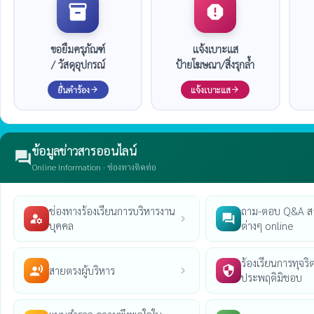
inventory_2
report
ขอยืมครุภัณฑ์
แจ้งเบาะแส
/ วัสดุอุปกรณ์
ป้ายโฆษณา/สิ่งรุกล้ำ
ยื่นคำร้อง
แจ้งเบาะแส
arrow_forward
arrow_forward
ข้อมูลข่าวสารออนไลน์
forum
Online Information · ช่องทางติดต่อ
ช่องทางร้องเรียนการบริหารงาน
ถาม-ตอบ Q&A ส
manage_accounts
question_answer
chevron_right
บุคคล
ต่างๆ online
ร้องเรียนการทุจริต
สายตรงผู้บริหาร
record_voice_over
security
chevron_right
ประพฤติมิชอบ